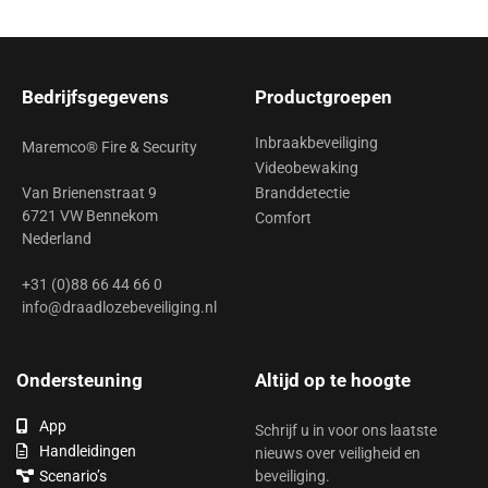
Bedrijfsgegevens
Productgroepen
Inbraakbeveiliging
Maremco® Fire & Security
Videobewaking
Van Brienenstraat 9
Branddetectie
6721 VW Bennekom
Comfort
Nederland
+31 (0)88 66 44 66 0
info@draadlozebeveiliging.nl
Ondersteuning
Altijd op te hoogte
App
Schrijf u in voor ons laatste
Handleidingen
nieuws over veiligheid en
Scenario’s
beveiliging.