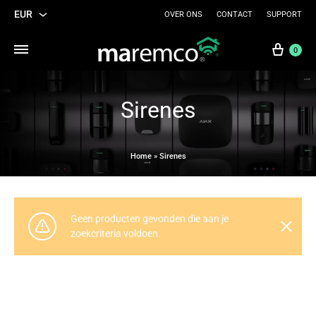
EUR
OVER ONS
CONTACT
SUPPORT
EUR
Wink
0
USD
Sirenes
Home
»
Sirenes
Geen producten gevonden die aan je
zoekcriteria voldoen.