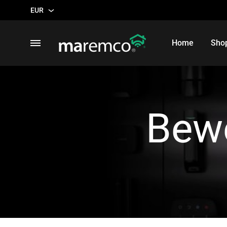
EUR
EUR
Menu
Home
Sho
USD
Ajax
Draadlozebeveiliging
INBRAAKBEVEILIGING
VIDEO
Bew
Starterkits
Camera’
Hubs
Recorde
Signaalversterkers
Accesso
Openingsdetectoren
Glasbreukdetectoren
Bewegingsdetectoren
Knoppen & sleutelhangers
Bediendelen
Sirenes