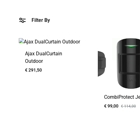
Integratiemodules
Relais
Filter By
Voedingseenheden
Ajax DualCurtain
Outdoor
€
291,50
CombiProtect Je
€
99,00
€
114,00