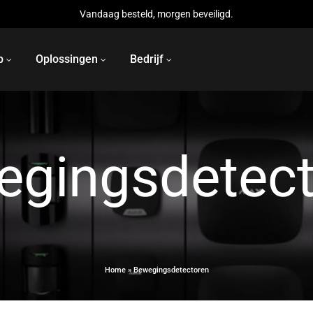
Vandaag besteld, morgen beveiligd.
p
Oplossingen
Bedrijf
BEWAKING
BRANDDETECTIE
egingsdetect
s
Brand- en CO detectoren
r
Handmatige oproeppunte
ires
Home
»
Bewegingsdetectoren