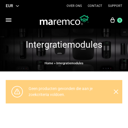
EUR
OVER ONS
CONTACT
SUPPORT
EUR
Wink
0
USD
Intergratiemodules
Home
»
Intergratiemodules
Geen producten gevonden die aan je
zoekcriteria voldoen.