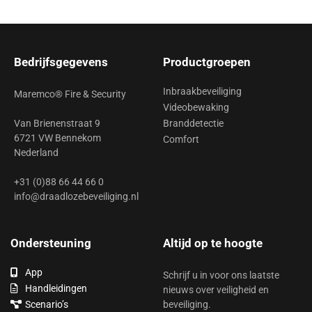
Bedrijfsgegevens
Productgroepen
Inbraakbeveiliging
Maremco® Fire & Security
Videobewaking
Van Brienenstraat 9
Branddetectie
6721 VW Bennekom
Comfort
Nederland
+31 (0)88 66 44 66 0
info@draadlozebeveiliging.nl
Ondersteuning
Altijd op te hoogte
App
Schrijf u in voor ons laatste
Handleidingen
nieuws over veiligheid en
Scenario’s
beveiliging.