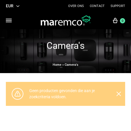
EUR
OVER ONS
CONTACT
SUPPORT
EUR
Wink
0
USD
Camera's
Home
»
Camera's
Geen producten gevonden die aan je
zoekcriteria voldoen.