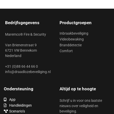
Bedrijfsgegevens
Productgroepen
Inbraakbeveiliging
Maremco® Fire & Security
Videobewaking
Van Brienenstraat 9
Branddetectie
6721 VW Bennekom
Comfort
Nederland
+31 (0)88 66 44 66 0
info@draadlozebeveiliging.nl
Ondersteuning
Altijd op te hoogte
App
Schrijf u in voor ons laatste
Handleidingen
nieuws over veiligheid en
Scenario’s
beveiliging.